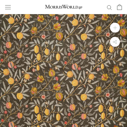
ス
キ
ッ
プ
し
て
コ
ン
テ
ン
ツ
に
移
動
す
る