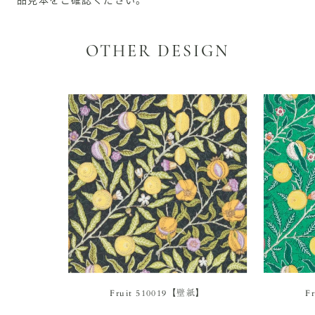
OTHER DESIGN
Fruit 510019【壁紙】
F