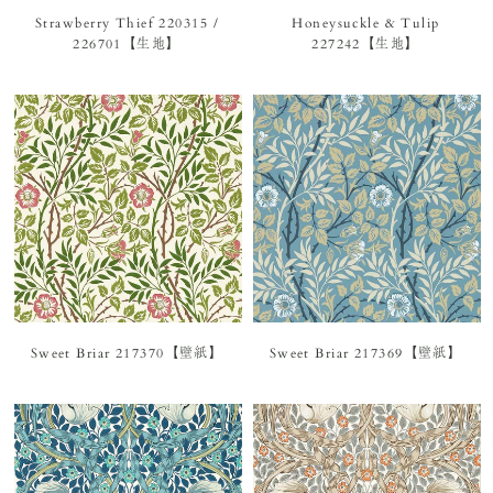
Strawberry Thief 220315 /
Honeysuckle & Tulip
226701【生地】
227242【生地】
Sweet Briar 217370【壁紙】
Sweet Briar 217369【壁紙】