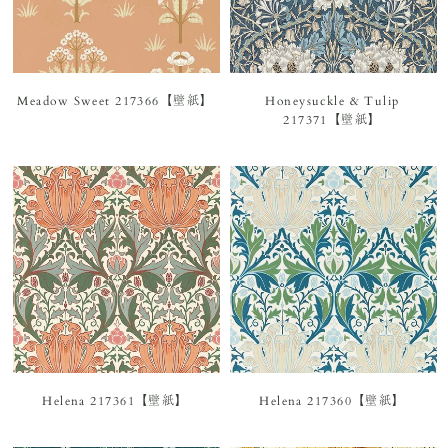
Meadow Sweet 217366【壁紙】
Honeysuckle & Tulip
217371【壁紙】
Helena 217361【壁紙】
Helena 217360【壁紙】