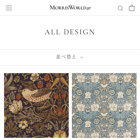
ス
キ
ッ
プ
し
ALL DESIGN
て
コ
ン
並べ替え
テ
ン
ツ
に
移
動
す
る