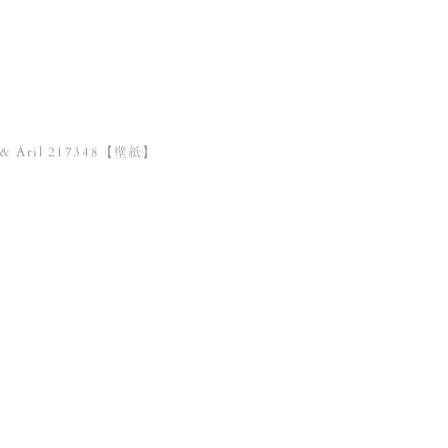
 & Aril 217348【壁紙】
Yew & Aril 217347