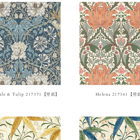
kle & Tulip 217371【壁紙】
Helena 217361【