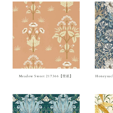
Meadow Sweet 217366【壁紙】
Honeysuc