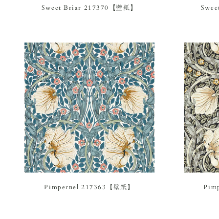
Sweet Briar 217370【壁紙】
Swee
Pimpernel 217363【壁紙】
Pim