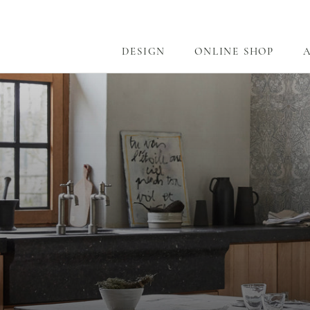
ス
キ
ッ
DESIGN
ONLINE SHOP
プ
DESIGN
ONLINE SHOP
し
て
コ
ン
テ
ン
ツ
に
移
動
す
る