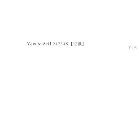
Yew & Aril 217349【壁紙】
Yew