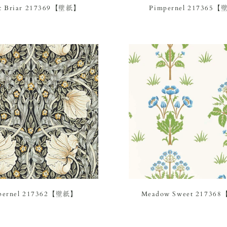
t Briar 217369【壁紙】
Pimpernel 217365
pernel 217362【壁紙】
Meadow Sweet 2173