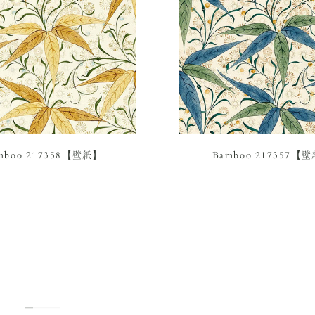
mboo 217358【壁紙】
Bamboo 217357【