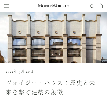
ス
キ
ッ
プ
し
て
コ
ン
テ
ン
ツ
に
移
2025年 3月 20日
動
す
ヴォイジー・ハウス：歴史と未
る
来を繋ぐ建築の象徴