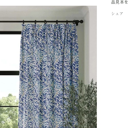
品見本
シェア