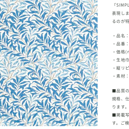
「SIM
表現し
るのが
・品名：W
・品番：2
・価格(m
・生地巾
・縦リピ
・素材：
■品質
規格、
ります
■掲載
す。ご