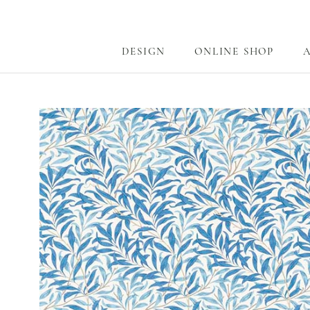
ス
キ
ッ
DESIGN
ONLINE SHOP
プ
DESIGN
ONLINE SHOP
し
て
コ
ン
テ
ン
ツ
に
移
動
す
る