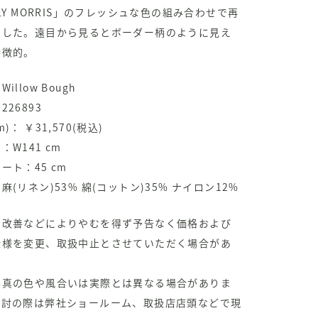
PLY MORRIS」のフレッシュな色の組み合わせで再
ました。遠目から見るとボーダー柄のように見え
特徴的。
illow Bough
26893
)： ￥31,570(税込)
：W141 cm
ート：45 cm
麻(リネン)53% 綿(コットン)35% ナイロン12%
の改善などによりやむを得ず予告なく価格および
仕様を変更、取扱中止とさせていただく場合があ
。
写真の色や風合いは実際とは異なる場合がありま
検討の際は弊社ショールーム、取扱店店頭などで現