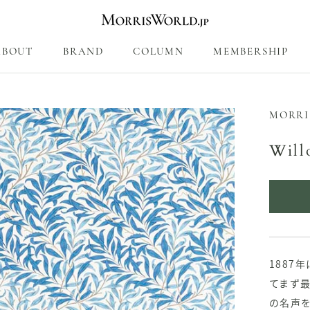
ABOUT
BRAND
COLUMN
MEMBERSHIP
COLUMN
MEMBERSHIP
MORRI
Wil
1887
てまず
の名声