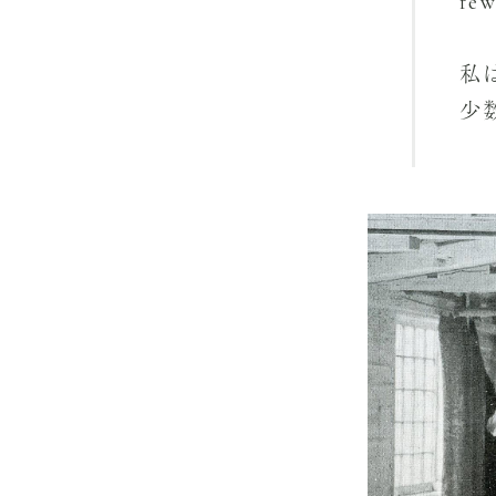
few
私
少