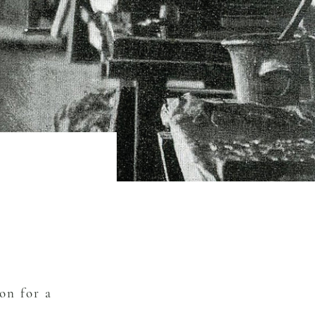
］
on for a