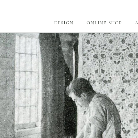
ス
キ
ッ
DESIGN
ONLINE SHOP
プ
DESIGN
ONLINE SHOP
し
て
コ
ン
テ
ン
ツ
に
移
動
す
る