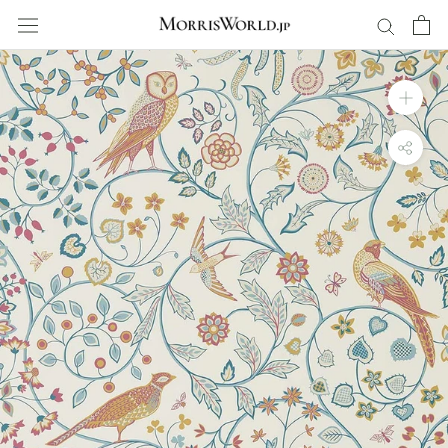
ス
キ
ッ
プ
し
て
コ
ン
テ
ン
ツ
に
移
動
す
る