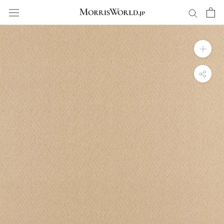
ス
キ
ッ
プ
し
て
コ
ン
テ
ン
ツ
に
移
動
す
る