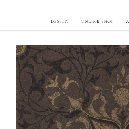
ス
キ
ッ
DESIGN
ONLINE SHOP
プ
DESIGN
ONLINE SHOP
し
て
コ
ン
テ
ン
ツ
に
移
動
す
る