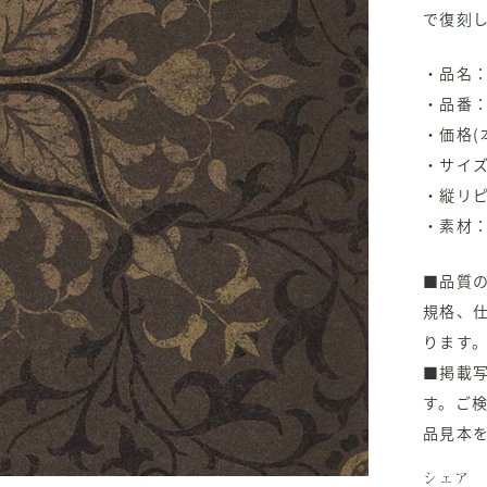
で復刻
・品名：Pu
・品番：2
・価格(本
・サイズ：
・縦リピ
・素材
■品質
規格、
ります
■掲載
す。ご
品見本
シェア