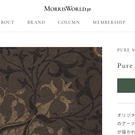
ABOUT
BRAND
COLUMN
MEMBERSHIP
COLUMN
MEMBERSHIP
PURE 
Pure
オリジナ
のアー
が描か