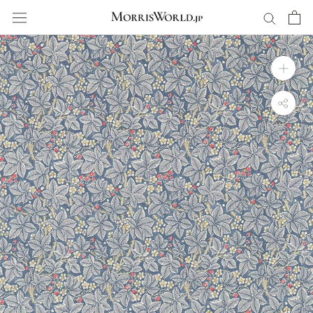
ス
キ
ッ
プ
し
て
コ
ン
テ
ン
ツ
に
移
動
す
る