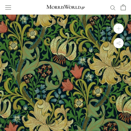
ス
キ
ッ
プ
し
て
コ
ン
テ
ン
ツ
に
移
動
す
る