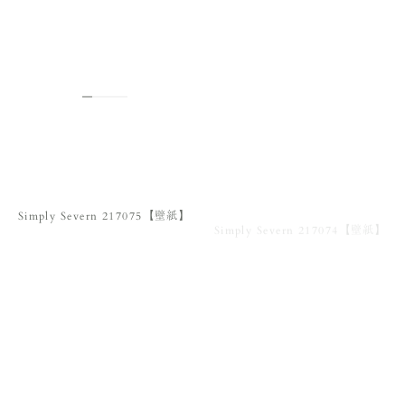
Simply Severn 217075【壁紙】
Simply Severn 217074【壁紙】