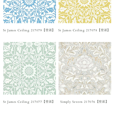
St James Ceiling 217079【壁紙】
St James Ceiling 217078【壁紙】
St James Ceiling 217077【壁紙】
Simply Severn 217076【壁紙】