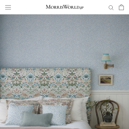
ス
キ
ッ
プ
し
て
コ
ン
テ
ン
ツ
に
移
動
す
る