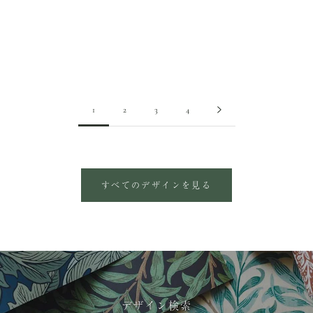
Simply Severn 217073【壁紙】
Mallow 217072【壁紙】
1
2
3
4
すべてのデザインを見る
デザイン検索