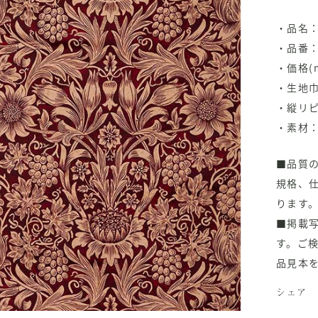
・品名：Su
・品番：2
・価格(m
・生地巾
・縦リピ
・素材：
■品質
規格、
ります
■掲載
す。ご
品見本
シェア