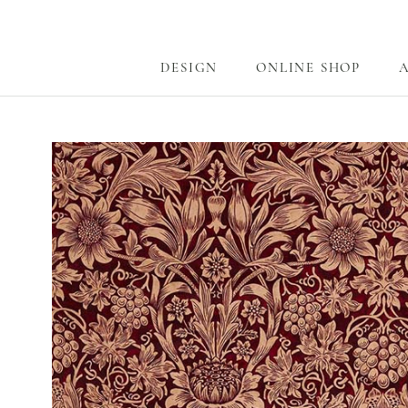
ス
キ
ッ
DESIGN
ONLINE SHOP
プ
DESIGN
ONLINE SHOP
し
て
コ
ン
テ
ン
ツ
に
移
動
す
る