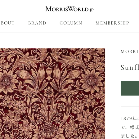
ABOUT
BRAND
COLUMN
MEMBERSHIP
COLUMN
MEMBERSHIP
MORRI
Sunf
1879
で、様
ました