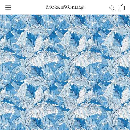
ス
キ
ッ
プ
し
て
コ
ン
テ
ン
ツ
に
移
動
す
る