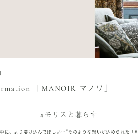
日
formation 「MANOIR マノワ」
#モリスと暮らす
の中に、より溶け込んでほしい
…”
そのような想いが込められた「
#