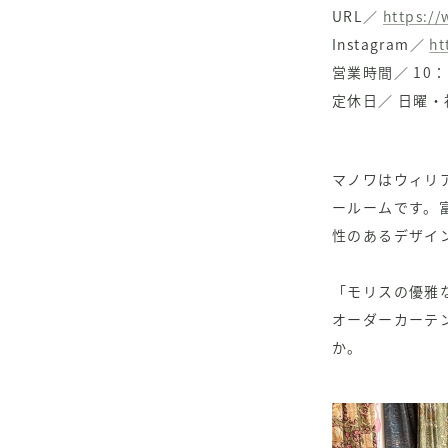
URL／
https:/
Instagram／
ht
営業時間／ 10
定休日／ 日曜
マノワはウィリ
ールームです。
性のあるデザイ
「モリスの優雅
オーダーカーテ
か。