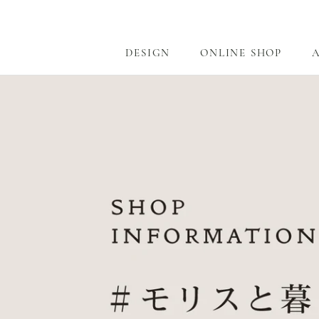
ス
キ
ッ
DESIGN
ONLINE SHOP
プ
DESIGN
ONLINE SHOP
し
て
コ
ン
テ
ン
ツ
に
移
動
す
る