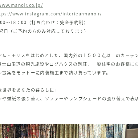
/www.manoir.co.jp/
tps://www.instagram.com/interieurmanoir/
：00～18：00（打ち合わせ：完全予約制）
・祝日（ご予約の方のみ対応しております）
アム・モリスをはじめとした、国内外の１５００点以上のカーテ
富士山周辺の観光施設やログハウスの別荘、一般住宅のお客様に
ン提案をモットーに内装施工まで請け負っています。
な世界をあなたの暮らしに」
ンや壁紙の張り替え、ソファーやランプシェードの張り替えで表