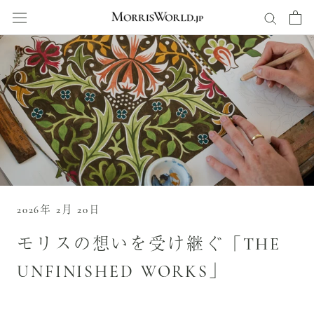
ス
キ
ッ
プ
し
て
コ
ン
テ
ン
ツ
に
移
2026年 2月 20日
動
す
モリスの想いを受け継ぐ「THE
る
UNFINISHED WORKS」